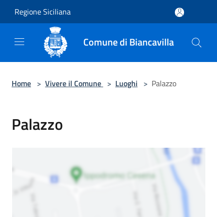
Salta al contenuto principale
Regione Siciliana
Comune di Biancavilla
Home
>
Vivere il Comune
>
Luoghi
>
Palazzo
Palazzo