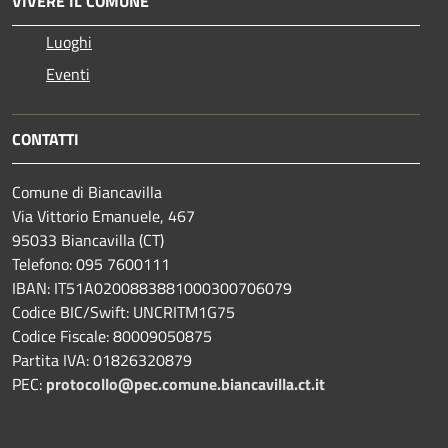
VIVERE IL COMUNE
Luoghi
Eventi
CONTATTI
Comune di Biancavilla
Via Vittorio Emanuele, 467
95033 Biancavilla (CT)
Telefono: 095 7600111
IBAN: IT51A0200883881000300706079
Codice BIC/Swift: UNCRITM1G75
Codice Fiscale: 80009050875
Partita IVA: 01826320879
PEC:
protocollo@pec.comune.biancavilla.ct.it