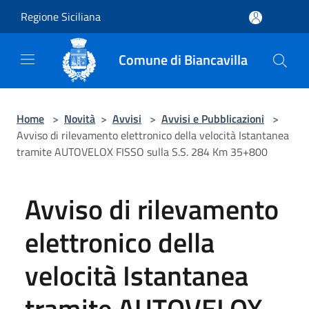
Salta al contenuto principale
Regione Siciliana
Comune di Biancavilla
Home
>
Novità
>
Avvisi
>
Avvisi e Pubblicazioni
>
Avviso di rilevamento elettronico della velocità Istantanea
tramite AUTOVELOX FISSO sulla S.S. 284 Km 35+800
Avviso di rilevamento
elettronico della
velocità Istantanea
tramite AUTOVELOX