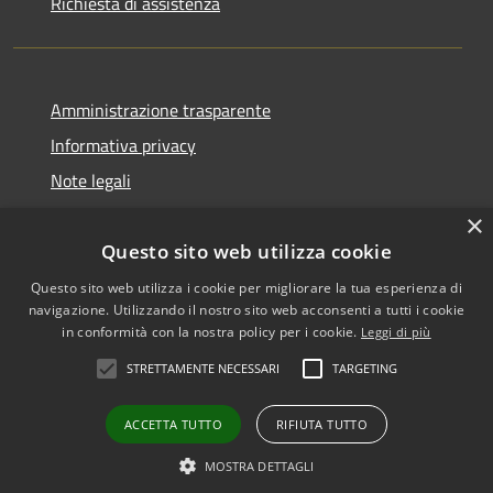
Richiesta di assistenza
Amministrazione trasparente
Informativa privacy
Note legali
Dichiarazione di accessibilità
×
Questo sito web utilizza cookie
Questo sito web utilizza i cookie per migliorare la tua esperienza di
navigazione. Utilizzando il nostro sito web acconsenti a tutti i cookie
RSS
Copyright © 2026 • Comune di
in conformità con la nostra policy per i cookie.
Leggi di più
Accessibilità
Biancavilla • Powered by
STRETTAMENTE NECESSARI
TARGETING
Privacy
Municipium
Accesso
•
Cookie
redazione
ACCETTA TUTTO
RIFIUTA TUTTO
Mappa del sito
Vecchio sito
MOSTRA DETTAGLI