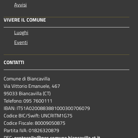
Avvisi
VIVERE IL COMUNE
Luoghi
Eventi
CONTATTI
Comune di Biancavilla
Via Vittorio Emanuele, 467
95033 Biancavilla (CT)
Telefono: 095 7600111
IBAN: IT51A0200883881000300706079
Codice BIC/Swift: UNCRITM1G75
Codice Fiscale: 80009050875
Partita IVA: 01826320879
PEC:
protocollo@pec.comune.biancavilla.ct.it