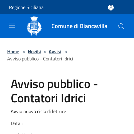
Salta al contenuto principale
Regione Siciliana
Comune di Biancavilla
Home
>
Novità
>
Avvisi
>
Avviso pubblico - Contatori Idrici
Avviso pubblico -
Contatori Idrici
Avvio nuovo ciclo di letture
Data :