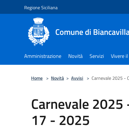
Salta al contenuto principale
Regione Siciliana
Comune di Biancavill
Amministrazione
Novità
Servizi
Vivere 
Home
>
Novità
>
Avvisi
>
Carnevale 2025 - O
Carnevale 2025 -
17 - 2025