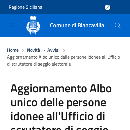
Salta al contenuto principale
Regione Siciliana
Comune di Biancavilla
Home
>
Novità
>
Avvisi
>
Aggiornamento Albo unico delle persone idonee all'Ufficio
di scrutatore di seggio elettorale
Aggiornamento Albo
unico delle persone
idonee all'Ufficio di
scrutatore di seggio