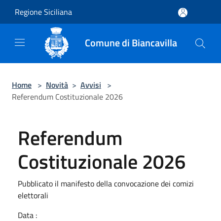
Salta al contenuto principale
Regione Siciliana
Comune di Biancavilla
Home
>
Novità
>
Avvisi
>
Referendum Costituzionale 2026
Referendum
Costituzionale 2026
Pubblicato il manifesto della convocazione dei comizi
elettorali
Data :