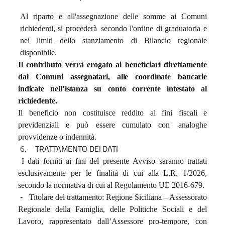
Al riparto e all'assegnazione delle somme ai Comuni
richiedenti, si procederà
secondo l'ordine di graduatoria e
nei limiti dello stanziamento di Bilancio regionale
disponibile.
Il
contributo
verrà
erogato
ai
beneficiari
direttamente
dai
Comuni
assegnatari, alle coordinate bancarie
indicate nell’istanza su conto corrente intestato al
richiedente.
Il
beneficio
non
costituisce
reddito
ai
fini
fiscali
e
previdenziali
e
può
essere
cumulato
con
analoghe
provvidenze o indennità.
6.
TRATTAMENTO
DEI
DATI
I
dati
forniti
ai
fini
del
presente
Avviso
saranno
trattati
esclusivamente
per
le
finalità
di
cui
alla
L.R. 1/2026,
secondo la normativa di cui al Regolamento UE 2016-679.
-
Titolare del trattamento: Regione Siciliana – Assessorato
Regionale della Famiglia, delle Politiche Sociali e del
Lavoro, rappresentato dall’Assessore pro-tempore, con