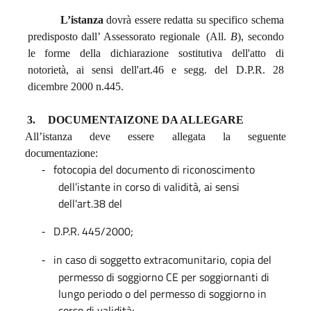
L’istanza
dovrà
essere redatta su specifico schema
predisposto dall’ Assessorato regionale
(All.
B
), secondo
le forme della dichiarazione sostitutiva dell'atto di
notorietà, ai sensi dell'art.46 e segg. del D.P.R. 28
dicembre 2000 n.445.
3.
DOCUMENTAIZONE DA ALLEGARE
All’istanza
deve
essere
allegata la
seguente
documentazione:
fotocopia del documento di riconoscimento
-
dell’istante in corso di validità, ai sensi
dell'art.38 del
D.P.R. 445/2000;
-
in caso di soggetto extracomunitario, copia del
-
permesso di soggiorno CE per soggiornanti di
lungo periodo o del permesso di soggiorno in
corso di validità;