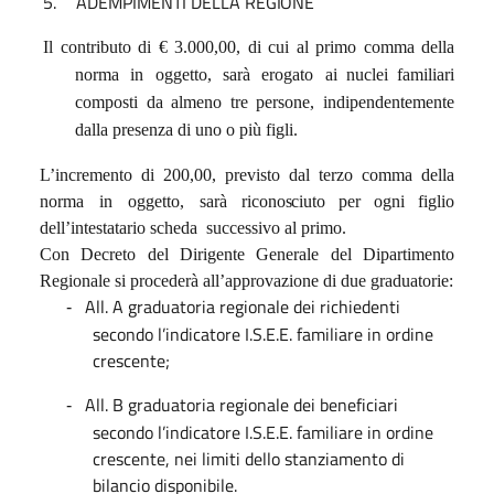
5.
ADEMPIMENTI
DELLA
REGIONE
Il
contributo
di
€
3.000,00,
di
cui
al
primo
comma
della
norma
in
oggetto,
sarà
erogato
ai nuclei familiari
composti da almeno tre persone, indipendentemente
dalla presenza di uno o più figli.
L’incremento
di
200,00,
previsto
dal
terzo
comma
della
norma
in
oggetto,
sarà
riconosciuto
per
ogni
figlio
dell’intestatario
scheda
successivo
al
primo
.
Con Decreto del Dirigente Generale del Dipartimento
Regionale si procederà all’approvazione di due graduatorie:
All. A graduatoria regionale dei richiedenti
-
secondo l’indicatore I.S.E.E. familiare in ordine
crescente;
All. B graduatoria regionale dei beneficiari
-
secondo l’indicatore I.S.E.E. familiare in ordine
crescente, nei limiti dello stanziamento di
bilancio disponibile.