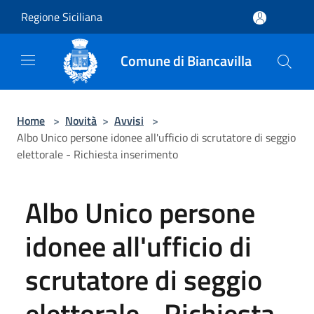
Salta al contenuto principale
Regione Siciliana
Comune di Biancavilla
Home
>
Novità
>
Avvisi
>
Albo Unico persone idonee all'ufficio di scrutatore di seggio
elettorale - Richiesta inserimento
Albo Unico persone
idonee all'ufficio di
scrutatore di seggio
elettorale - Richiesta