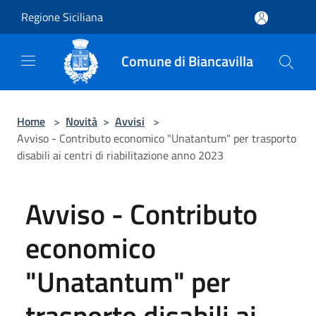
Salta al contenuto principale
Regione Siciliana
Comune di Biancavilla
Home
>
Novità
>
Avvisi
>
Avviso - Contributo economico "Unatantum" per trasporto
disabili ai centri di riabilitazione anno 2023
Avviso - Contributo
economico
"Unatantum" per
trasporto disabili ai