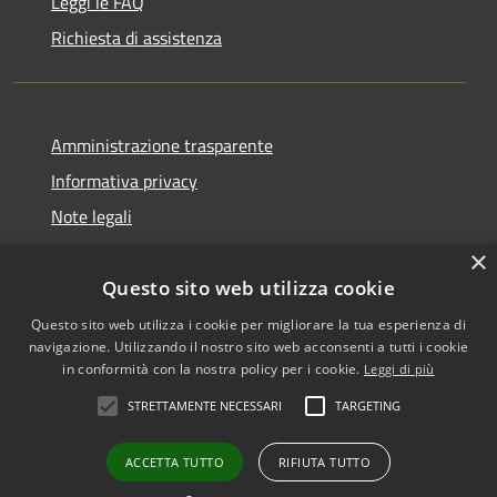
Leggi le FAQ
Richiesta di assistenza
Amministrazione trasparente
Informativa privacy
Note legali
Dichiarazione di accessibilità
×
Questo sito web utilizza cookie
Questo sito web utilizza i cookie per migliorare la tua esperienza di
navigazione. Utilizzando il nostro sito web acconsenti a tutti i cookie
RSS
Copyright © 2026 • Comune di
in conformità con la nostra policy per i cookie.
Leggi di più
Accessibilità
Biancavilla • Powered by
STRETTAMENTE NECESSARI
TARGETING
Privacy
Municipium
Accesso
•
Cookie
redazione
ACCETTA TUTTO
RIFIUTA TUTTO
Mappa del sito