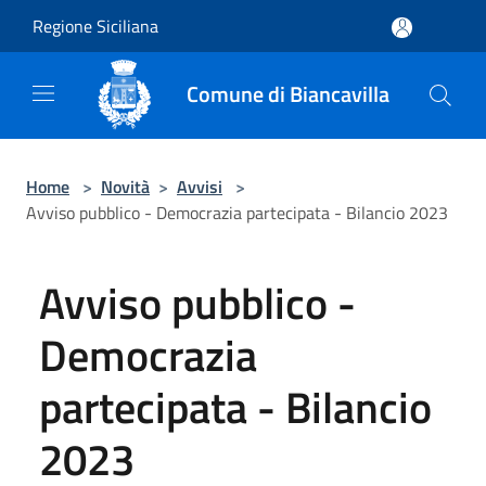
Salta al contenuto principale
Regione Siciliana
Comune di Biancavilla
Home
>
Novità
>
Avvisi
>
Avviso pubblico - Democrazia partecipata - Bilancio 2023
Avviso pubblico -
Democrazia
partecipata - Bilancio
2023