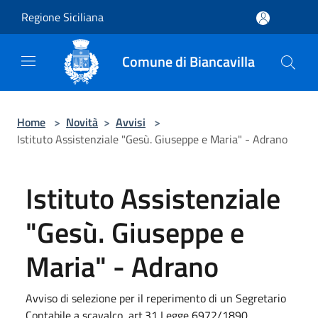
Salta al contenuto principale
Regione Siciliana
Comune di Biancavilla
Home
>
Novità
>
Avvisi
>
Istituto Assistenziale "Gesù. Giuseppe e Maria" - Adrano
Istituto Assistenziale
"Gesù. Giuseppe e
Maria" - Adrano
Avviso di selezione per il reperimento di un Segretario
Contabile a scavalco, art.31 Legge 6972/1890