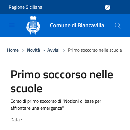
Salta al contenuto principale
Regione Siciliana
Comune di Biancavilla
Home
>
Novità
>
Avvisi
>
Primo soccorso nelle scuole
Primo soccorso nelle
scuole
Corso di primo soccorso di ''Nozioni di base per
affrontare una emergenza''
Data :