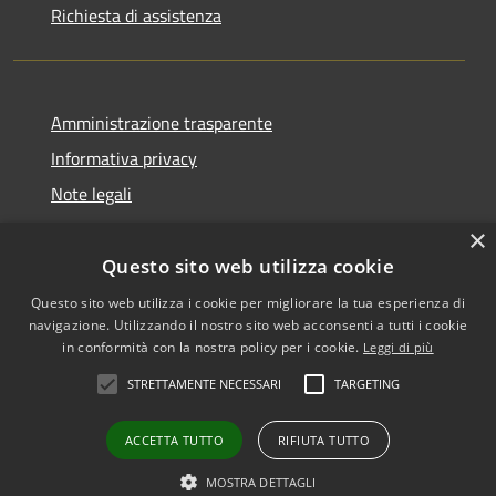
Richiesta di assistenza
Amministrazione trasparente
Informativa privacy
Note legali
Dichiarazione di accessibilità
×
Questo sito web utilizza cookie
Questo sito web utilizza i cookie per migliorare la tua esperienza di
navigazione. Utilizzando il nostro sito web acconsenti a tutti i cookie
RSS
Copyright © 2026 • Comune di
in conformità con la nostra policy per i cookie.
Leggi di più
Accessibilità
Biancavilla • Powered by
STRETTAMENTE NECESSARI
TARGETING
Privacy
Municipium
Accesso
•
Cookie
redazione
ACCETTA TUTTO
RIFIUTA TUTTO
Mappa del sito
Vecchio sito
MOSTRA DETTAGLI