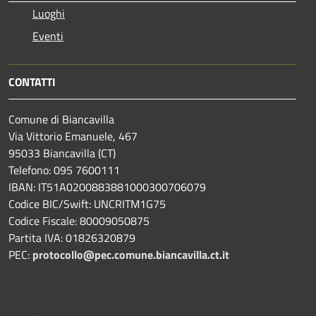
Luoghi
Eventi
CONTATTI
Comune di Biancavilla
Via Vittorio Emanuele, 467
95033 Biancavilla (CT)
Telefono: 095 7600111
IBAN: IT51A0200883881000300706079
Codice BIC/Swift: UNCRITM1G75
Codice Fiscale: 80009050875
Partita IVA: 01826320879
PEC:
protocollo@pec.comune.biancavilla.ct.it