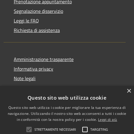
Prenotazione appuntamento
Segnalazione disservizio
Leggi le FAQ
Richiesta di assistenza
Amministrazione trasparente
Informativa privacy
Note legali
Dichiarazione di accessibilità
×
Questo sito web utilizza cookie
Questo sito web utilizza i cookie per migliorare la tua esperienza di
navigazione. Utilizzando il nostro sito web acconsenti a tutti i cookie
RSS
Copyright © 2026 • Comune di
in conformità con la nostra policy per i cookie.
Leggi di più
Accessibilità
Biancavilla • Powered by
STRETTAMENTE NECESSARI
TARGETING
Privacy
Municipium
Accesso
•