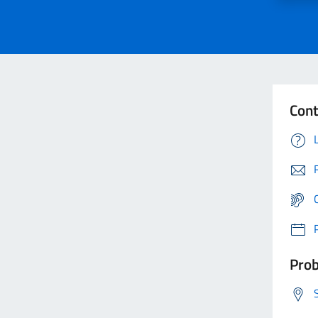
Cont
Prob