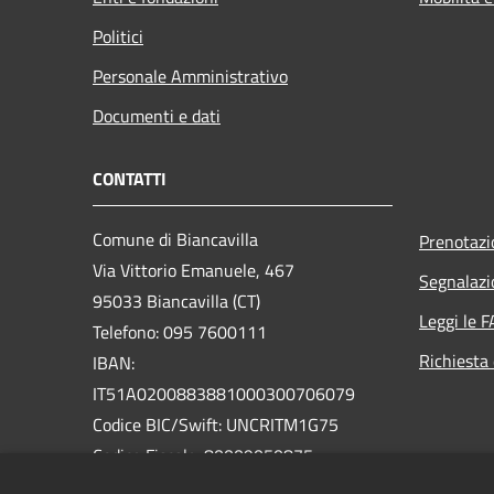
Politici
Personale Amministrativo
Documenti e dati
CONTATTI
Comune di Biancavilla
Prenotaz
Via Vittorio Emanuele, 467
Segnalazi
95033 Biancavilla (CT)
Leggi le 
Telefono: 095 7600111
Richiesta 
IBAN:
IT51A0200883881000300706079
Codice BIC/Swift: UNCRITM1G75
Codice Fiscale: 80009050875
Partita IVA: 01826320879