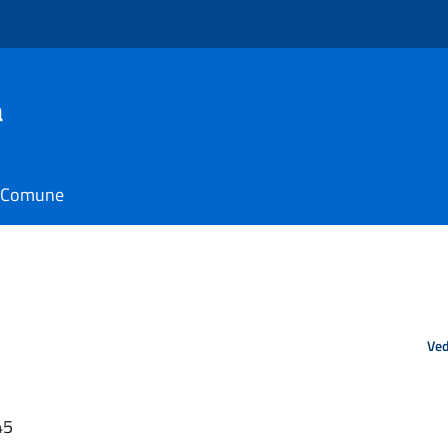
a
il Comune
Ved
45