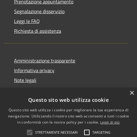
Prenotazione appuntamento
Segnalazione disservizio
Leggi le FAQ
Richiesta di assistenza
Amministrazione trasparente
Informativa privacy
Note legali
Dichiarazione di accessibilità
×
Questo sito web utilizza cookie
Questo sito web utilizza i cookie per migliorare la tua esperienza di
navigazione. Utilizzando il nostro sito web acconsenti a tutti i cookie
RSS
Copyright © 2026 • Comune di
in conformità con la nostra policy per i cookie.
Leggi di più
Accessibilità
Biancavilla • Powered by
STRETTAMENTE NECESSARI
TARGETING
Privacy
Municipium
Accesso
•