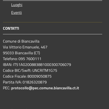
Luoghi
Eventi
CONTATTI
Comune di Biancavilla
Via Vittorio Emanuele, 467
95033 Biancavilla (CT)
Telefono: 095 7600111
IBAN: IT51A0200883881000300706079
Codice BIC/Swift: UNCRITM1G75
Codice Fiscale: 80009050875
Partita IVA: 01826320879
PEC:
protocollo@pec.comune.biancavilla.ct.it