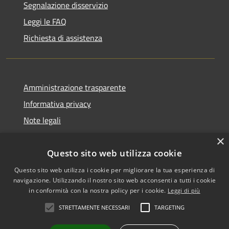
Segnalazione disservizio
Leggi le FAQ
Richiesta di assistenza
Amministrazione trasparente
Informativa privacy
Note legali
Dichiarazione di accessibilità
×
Questo sito web utilizza cookie
Questo sito web utilizza i cookie per migliorare la tua esperienza di
navigazione. Utilizzando il nostro sito web acconsenti a tutti i cookie
RSS
Copyright © 2026 • Comune di
in conformità con la nostra policy per i cookie.
Leggi di più
Accessibilità
Biancavilla • Powered by
STRETTAMENTE NECESSARI
TARGETING
Privacy
Municipium
Accesso
•
Cookie
redazione