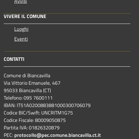
Avvisi
VIVERE IL COMUNE
Luoghi
Eventi
CONTATTI
Comune di Biancavilla
Via Vittorio Emanuele, 467
95033 Biancavilla (CT)
Telefono: 095 7600111
IBAN: IT51A0200883881000300706079
Codice BIC/Swift: UNCRITM1G75
Codice Fiscale: 80009050875
Partita IVA: 01826320879
PEC:
protocollo@pec.comune.biancavilla.ct.it