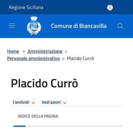
Salta al contenuto principale
Regione Siciliana
Comune di Biancavilla
Home
>
Amministrazione
>
Personale amministrativo
>
Placido Currò
Placido Currò
Condividi
Vedi azioni
INDICE DELLA PAGINA