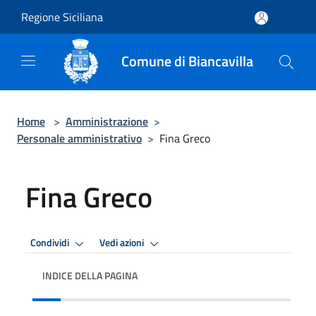
Salta al contenuto principale
Regione Siciliana
Comune di Biancavilla
Home
>
Amministrazione
>
Personale amministrativo
>
Fina Greco
Fina Greco
Condividi
Vedi azioni
INDICE DELLA PAGINA