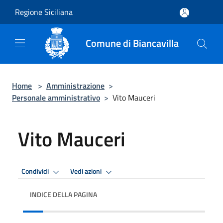
Salta al contenuto principale
Regione Siciliana
Comune di Biancavilla
Home
>
Amministrazione
>
Personale amministrativo
>
Vito Mauceri
Vito Mauceri
Condividi
Vedi azioni
INDICE DELLA PAGINA