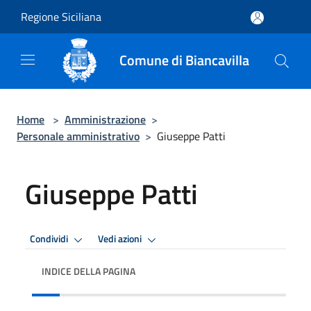
Salta al contenuto principale
Regione Siciliana
Comune di Biancavilla
Home
>
Amministrazione
>
Personale amministrativo
>
Giuseppe Patti
Giuseppe Patti
Condividi
Vedi azioni
INDICE DELLA PAGINA