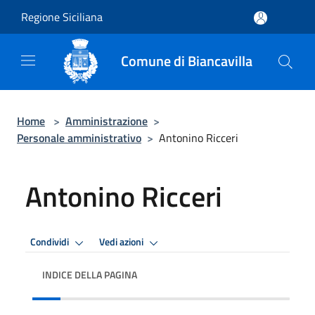
Salta al contenuto principale
Regione Siciliana
Comune di Biancavilla
Home
>
Amministrazione
>
Personale amministrativo
>
Antonino Ricceri
Antonino Ricceri
Condividi
Vedi azioni
INDICE DELLA PAGINA