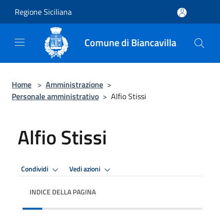
Salta al contenuto principale
Regione Siciliana
Comune di Biancavilla
Home
>
Amministrazione
>
Personale amministrativo
>
Alfio Stissi
Alfio Stissi
Condividi
Vedi azioni
INDICE DELLA PAGINA