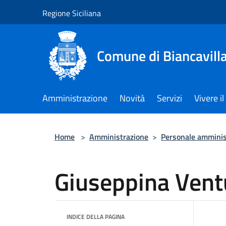
Salta al contenuto principale
Regione Siciliana
Comune di Biancavill
Amministrazione
Novità
Servizi
Vivere 
Home
>
Amministrazione
>
Personale amminis
Giuseppina Vent
INDICE DELLA PAGINA