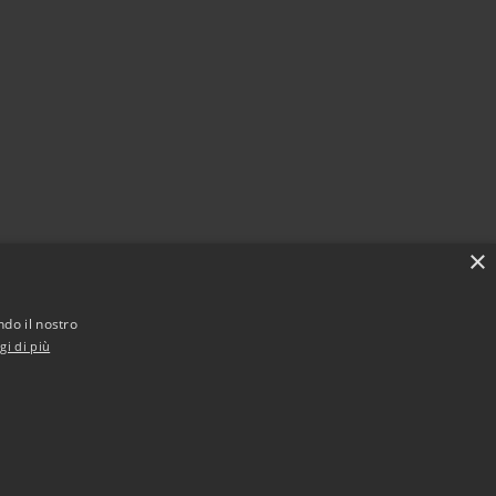
×
ndo il nostro
gi di più
Municipium
Accesso redazione
iancavilla • Powered by
•