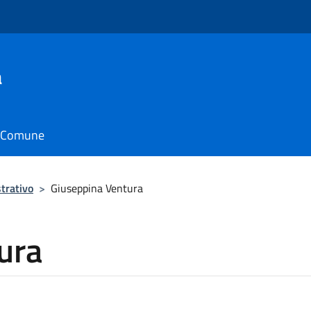
a
il Comune
trativo
>
Giuseppina Ventura
ura