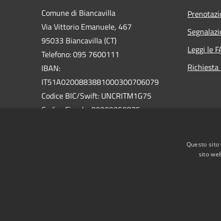
Comune di Biancavilla
Prenotaz
Via Vittorio Emanuele, 467
Segnalazi
95033 Biancavilla (CT)
Leggi le 
Telefono: 095 7600111
Richiesta 
IBAN:
IT51A0200883881000300706079
Codice BIC/Swift: UNCRITM1G75
Codice Fiscale: 80009050875
Partita IVA: 01826320879
PEC:
Questo sito 
protocollo@pec.comune.biancavilla.ct.it
sito web
RSS
Accessibilità
Privacy
Cookie
Mappa de