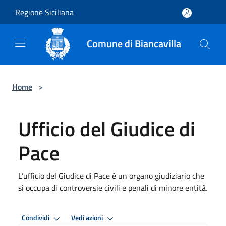
Salta al contenuto principale
Regione Siciliana
Comune di Biancavilla
Home
>
Ufficio del Giudice di
Pace
L’ufficio del Giudice di Pace è un organo giudiziario che
si occupa di controversie civili e penali di minore entità.
Condividi
Vedi azioni