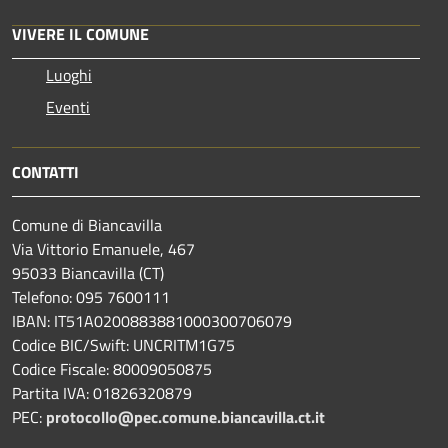
VIVERE IL COMUNE
Luoghi
Eventi
CONTATTI
Comune di Biancavilla
Via Vittorio Emanuele, 467
95033 Biancavilla (CT)
Telefono: 095 7600111
IBAN: IT51A0200883881000300706079
Codice BIC/Swift: UNCRITM1G75
Codice Fiscale: 80009050875
Partita IVA: 01826320879
PEC:
protocollo@pec.comune.biancavilla.ct.it