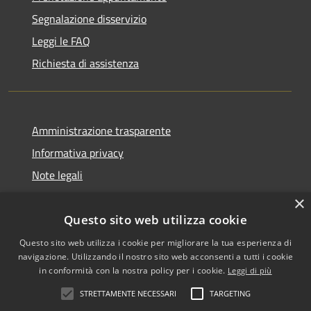
Segnalazione disservizio
Leggi le FAQ
Richiesta di assistenza
Amministrazione trasparente
Informativa privacy
Note legali
Dichiarazione di accessibilità
×
Questo sito web utilizza cookie
Questo sito web utilizza i cookie per migliorare la tua esperienza di
navigazione. Utilizzando il nostro sito web acconsenti a tutti i cookie
RSS
Copyright © 2026 • Comune di
in conformità con la nostra policy per i cookie.
Leggi di più
Accessibilità
Biancavilla • Powered by
STRETTAMENTE NECESSARI
TARGETING
Privacy
Municipium
Accesso
•