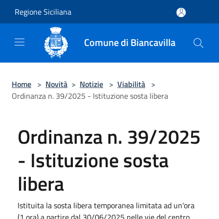
Salta al contenuto principale
Regione Siciliana
Comune di Biancavilla
Home
>
Novità
>
Notizie
>
Viabilità
>
Ordinanza n. 39/2025 - Istituzione sosta libera
Ordinanza n. 39/2025
- Istituzione sosta
libera
Istituita la sosta libera temporanea limitata ad un'ora
(1 ora) a partire dal 30/06/2025 nelle vie del centro