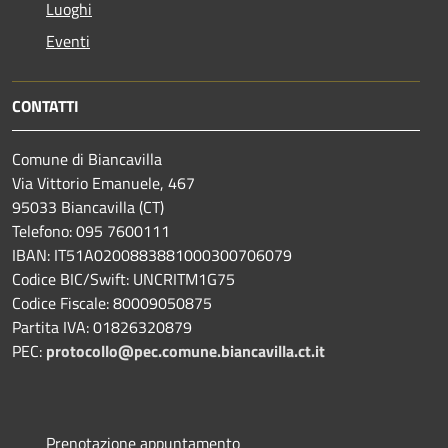
Luoghi
Eventi
CONTATTI
Comune di Biancavilla
Via Vittorio Emanuele, 467
95033 Biancavilla (CT)
Telefono: 095 7600111
IBAN: IT51A0200883881000300706079
Codice BIC/Swift: UNCRITM1G75
Codice Fiscale: 80009050875
Partita IVA: 01826320879
PEC:
protocollo@pec.comune.biancavilla.ct.it
Prenotazione appuntamento