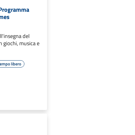
- Programma
ames
ll'insegna del
n giochi, musica e
empo libero