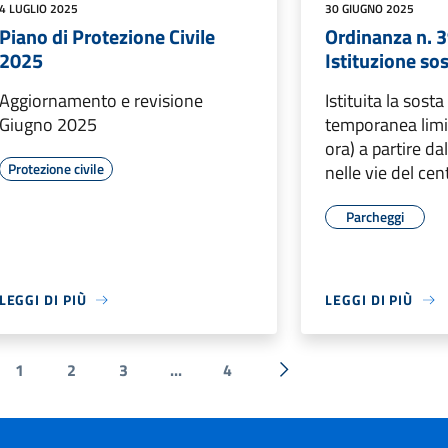
4 LUGLIO 2025
30 GIUGNO 2025
Piano di Protezione Civile
Ordinanza n. 
2025
Istituzione sos
Aggiornamento e revisione
Istituita la sosta
Giugno 2025
temporanea limi
ora) a partire d
Protezione civile
nelle vie del cen
Parcheggi
LEGGI DI PIÙ
LEGGI DI PIÙ
1
2
3
...
4
a precedente
Successiva »