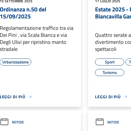
15 SETTEMBRE 2025
17 LUGLIO 2025
Ordinanza n.50 del
Estate 2025 
15/09/2025
Biancavilla G
Regolamentazione traffico tra via
Dei Pini , via Scala Bianca e via
Quattro serate a
Degli Ulivi per ripristino manto
divertimento co
stradale
spettacoli
Urbanizzazione
Sport
T
Turismo
LEGGI DI PIÙ
LEGGI DI PIÙ
NOTIZIE
NOTIZIE