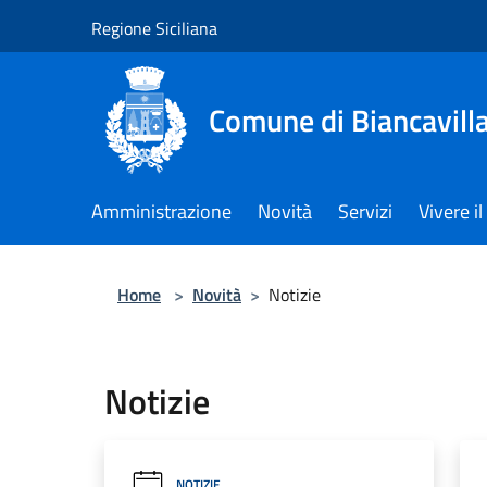
Salta al contenuto principale
Regione Siciliana
Comune di Biancavill
Amministrazione
Novità
Servizi
Vivere 
Home
>
Novità
>
Notizie
Notizie
NOTIZIE