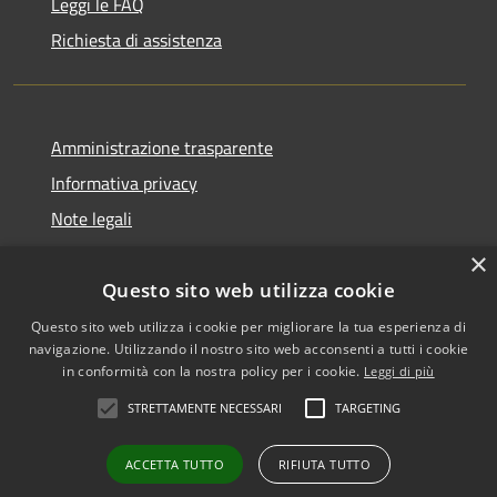
Leggi le FAQ
Richiesta di assistenza
Amministrazione trasparente
Informativa privacy
Note legali
Dichiarazione di accessibilità
×
Questo sito web utilizza cookie
Questo sito web utilizza i cookie per migliorare la tua esperienza di
navigazione. Utilizzando il nostro sito web acconsenti a tutti i cookie
RSS
Copyright © 2026 • Comune di
in conformità con la nostra policy per i cookie.
Leggi di più
Accessibilità
Biancavilla • Powered by
STRETTAMENTE NECESSARI
TARGETING
Privacy
Municipium
Accesso
•
Cookie
redazione
ACCETTA TUTTO
RIFIUTA TUTTO
Mappa del sito