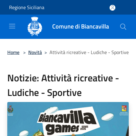
Salta al contenuto principale
Regione Siciliana
Comune di Biancavilla
Home
>
Novità
>
Attività ricreative - Ludiche - Sportive
Notizie: Attività ricreative -
Ludiche - Sportive