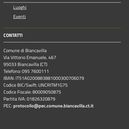
Luoghi
Eventi
CONTATTI
Comune di Biancavilla
Via Vittorio Emanuele, 467
95033 Biancavilla (CT)
Telefono: 095 7600111
IBAN: IT51A0200883881000300706079
Codice BIC/Swift: UNCRITM1G75
Codice Fiscale: 80009050875
Partita IVA: 01826320879
PEC:
protocollo@pec.comune.biancavilla.ct.it