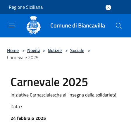
Salta al contenuto principale
Regione Siciliana
Comune di Biancavilla
Home
>
Novità
>
Notizie
>
Sociale
>
Carnevale 2025
Carnevale 2025
Iniziative Carnascialesche all'insegna della solidarietà
Data :
24 febbraio 2025