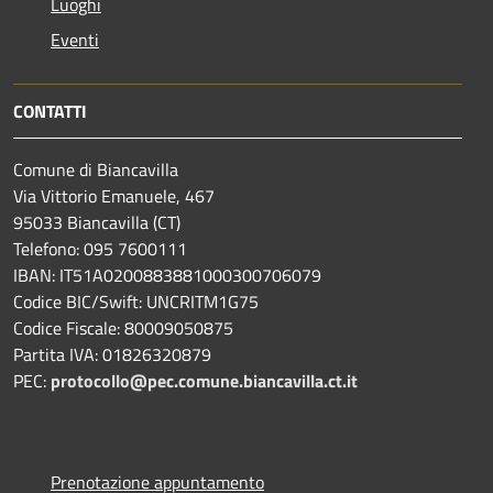
Luoghi
Eventi
CONTATTI
Comune di Biancavilla
Via Vittorio Emanuele, 467
95033 Biancavilla (CT)
Telefono: 095 7600111
IBAN: IT51A0200883881000300706079
Codice BIC/Swift: UNCRITM1G75
Codice Fiscale: 80009050875
Partita IVA: 01826320879
PEC:
protocollo@pec.comune.biancavilla.ct.it
Prenotazione appuntamento