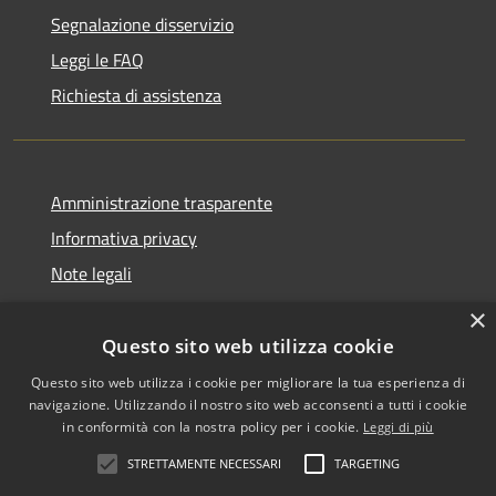
Segnalazione disservizio
Leggi le FAQ
Richiesta di assistenza
Amministrazione trasparente
Informativa privacy
Note legali
Dichiarazione di accessibilità
×
Questo sito web utilizza cookie
Questo sito web utilizza i cookie per migliorare la tua esperienza di
navigazione. Utilizzando il nostro sito web acconsenti a tutti i cookie
RSS
Copyright © 2026 • Comune di
in conformità con la nostra policy per i cookie.
Leggi di più
Accessibilità
Biancavilla • Powered by
STRETTAMENTE NECESSARI
TARGETING
Privacy
Municipium
Accesso
•