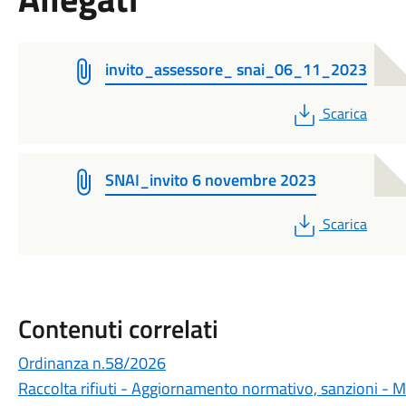
invito_assessore_ snai_06_11_2023
PDF
Scarica
SNAI_invito 6 novembre 2023
PDF
Scarica
Contenuti correlati
Ordinanza n.58/2026
Raccolta rifiuti - Aggiornamento normativo, sanzioni - Mo