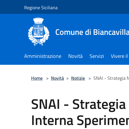
Salta al contenuto principale
Regione Siciliana
Comune di Biancavill
Amministrazione
Novità
Servizi
Vivere 
Home
>
Novità
>
Notizie
>
SNAI - Strategia 
SNAI - Strategia
Interna Sperimen