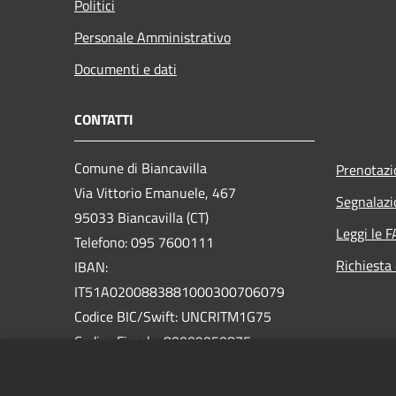
Politici
Personale Amministrativo
Documenti e dati
CONTATTI
Comune di Biancavilla
Prenotaz
Via Vittorio Emanuele, 467
Segnalazi
95033 Biancavilla (CT)
Leggi le 
Telefono: 095 7600111
Richiesta 
IBAN:
IT51A0200883881000300706079
Codice BIC/Swift: UNCRITM1G75
Codice Fiscale: 80009050875
Partita IVA: 01826320879
PEC: