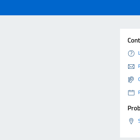
Cont
Prob