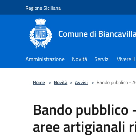
Salta al contenuto principale
Regione Siciliana
Comune di Biancavill
Amministrazione
Novità
Servizi
Vivere 
Home
>
Novità
>
Avvisi
>
Bando pubblico - As
Bando pubblico 
aree artigianali 