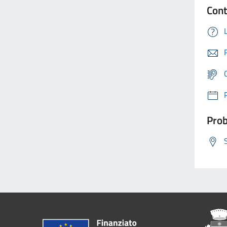
Cont
Prob