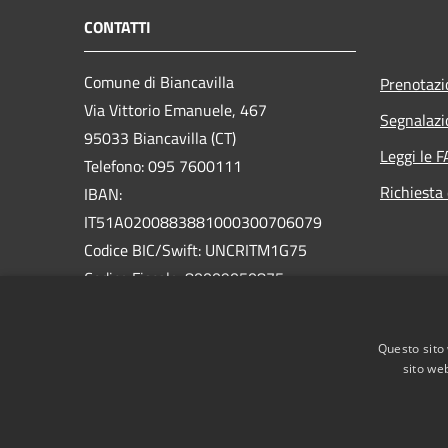
CONTATTI
Comune di Biancavilla
Prenotaz
Via Vittorio Emanuele, 467
Segnalazi
95033 Biancavilla (CT)
Leggi le 
Telefono: 095 7600111
Richiesta 
IBAN:
IT51A0200883881000300706079
Codice BIC/Swift: UNCRITM1G75
Codice Fiscale: 80009050875
Partita IVA: 01826320879
PEC:
Questo sito 
protocollo@pec.comune.biancavilla.ct.it
sito web