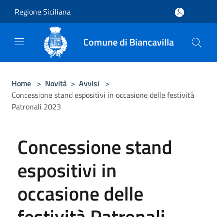
Salta al contenuto principale
Regione Siciliana
Comune di Biancavilla
Home
>
Novità
>
Avvisi
>
Concessione stand espositivi in occasione delle festività
Patronali 2023
Concessione stand
espositivi in
occasione delle
festività Patronali