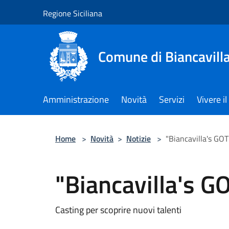
Salta al contenuto principale
Regione Siciliana
Comune di Biancavill
Amministrazione
Novità
Servizi
Vivere 
Home
>
Novità
>
Notizie
>
"Biancavilla's GO
"Biancavilla's 
Casting per scoprire nuovi talenti