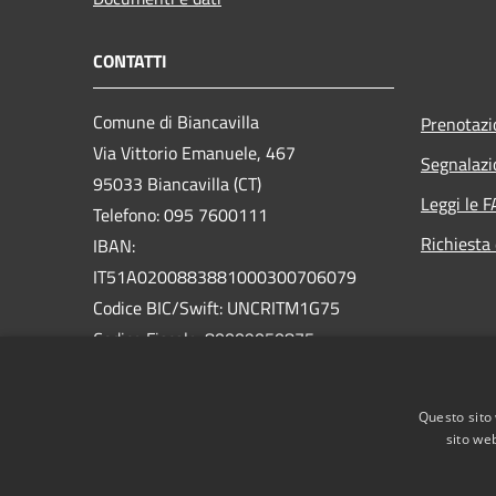
CONTATTI
Comune di Biancavilla
Prenotaz
Via Vittorio Emanuele, 467
Segnalazi
95033 Biancavilla (CT)
Leggi le 
Telefono: 095 7600111
Richiesta 
IBAN:
IT51A0200883881000300706079
Codice BIC/Swift: UNCRITM1G75
Codice Fiscale: 80009050875
Partita IVA: 01826320879
PEC:
Questo sito 
protocollo@pec.comune.biancavilla.ct.it
sito web