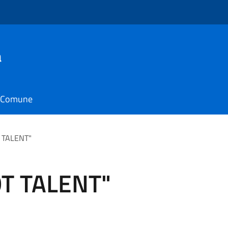
a
il Comune
T TALENT"
GOT TALENT"