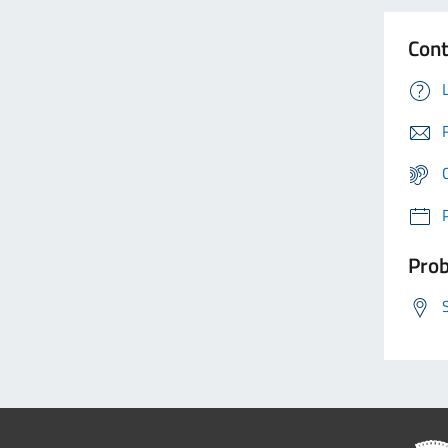
Cont
Prob