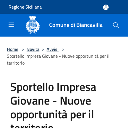
Salta al contenuto principale
Regione Siciliana
Comune di Biancavilla
Home
>
Novità
>
Avvisi
>
Sportello Impresa Giovane - Nuove opportunità per il
territorio
Sportello Impresa
Giovane - Nuove
opportunità per il
territorio