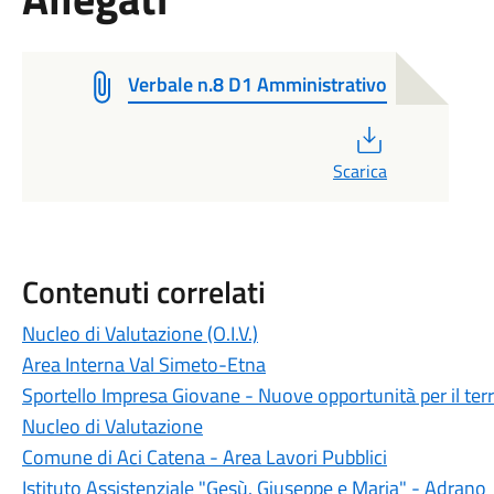
Verbale n.8 D1 Amministrativo
PDF
Scarica
Contenuti correlati
Nucleo di Valutazione (O.I.V.)
Area Interna Val Simeto-Etna
Sportello Impresa Giovane - Nuove opportunità per il terr
Nucleo di Valutazione
Comune di Aci Catena - Area Lavori Pubblici
Istituto Assistenziale "Gesù. Giuseppe e Maria" - Adrano