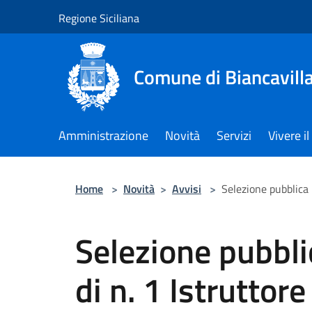
Salta al contenuto principale
Regione Siciliana
Comune di Biancavill
Amministrazione
Novità
Servizi
Vivere 
Home
>
Novità
>
Avvisi
>
Selezione pubblica 
Selezione pubbli
di n. 1 Istruttore