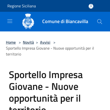
Salta al contenuto principale
Regione Siciliana
Comune di Biancavilla
Home
>
Novità
>
Avvisi
>
Sportello Impresa Giovane - Nuove opportunità per il
territorio
Sportello Impresa
Giovane - Nuove
opportunità per il
territorio