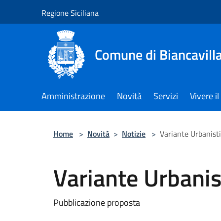
Salta al contenuto principale
Regione Siciliana
Comune di Biancavill
Amministrazione
Novità
Servizi
Vivere 
Home
>
Novità
>
Notizie
>
Variante Urbanist
Variante Urbanis
Pubblicazione proposta