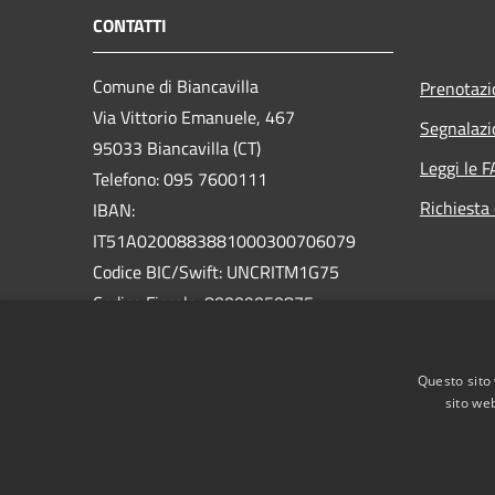
CONTATTI
Comune di Biancavilla
Prenotaz
Via Vittorio Emanuele, 467
Segnalazi
95033 Biancavilla (CT)
Leggi le 
Telefono: 095 7600111
Richiesta 
IBAN:
IT51A0200883881000300706079
Codice BIC/Swift: UNCRITM1G75
Codice Fiscale: 80009050875
Partita IVA: 01826320879
PEC:
Questo sito 
protocollo@pec.comune.biancavilla.ct.it
sito web