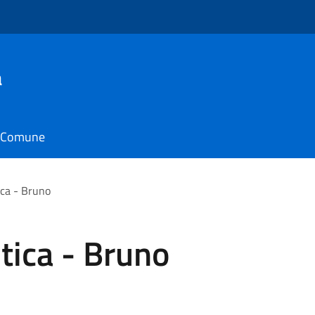
a
il Comune
ica - Bruno
tica - Bruno