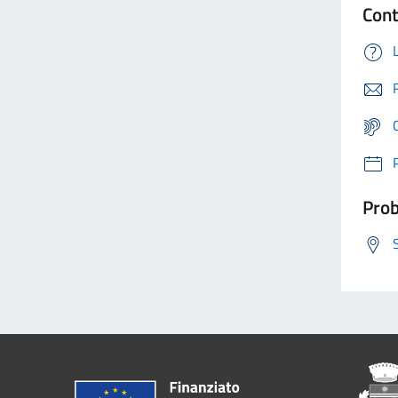
Cont
Prob