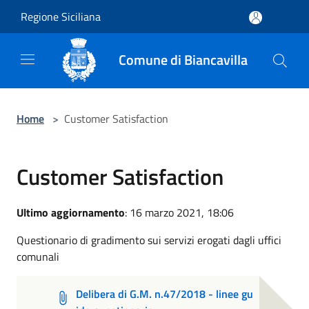
Salta al contenuto principale
Regione Siciliana
Comune di Biancavilla
Home
>
Customer Satisfaction
Customer Satisfaction
Ultimo aggiornamento
: 16 marzo 2021, 18:06
Questionario di gradimento sui servizi erogati dagli uffici
comunali
Delibera di G.M. n.47/2018 - linee gu