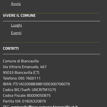
Avvisi
VIVERE IL COMUNE
Luoghi
Eventi
CONTATTI
Comune di Biancavilla
Via Vittorio Emanuele, 467
95033 Biancavilla (CT)
Telefono: 095 7600111
IBAN: IT51A0200883881000300706079
Codice BIC/Swift: UNCRITM1G75
Codice Fiscale: 80009050875
Partita IVA: 01826320879
PEC:
protocollo@pec.comune.biancavilla.ct.it