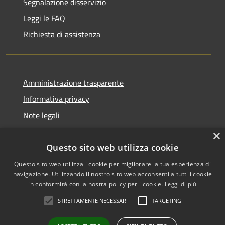
Segnalazione disservizio
Leggi le FAQ
Richiesta di assistenza
Amministrazione trasparente
Informativa privacy
Note legali
Dichiarazione di accessibilità
×
Questo sito web utilizza cookie
Questo sito web utilizza i cookie per migliorare la tua esperienza di
navigazione. Utilizzando il nostro sito web acconsenti a tutti i cookie
RSS
Copyright © 2026 • Comune di
in conformità con la nostra policy per i cookie.
Leggi di più
Accessibilità
Biancavilla • Powered by
STRETTAMENTE NECESSARI
TARGETING
Privacy
Municipium
Accesso
•
Cookie
redazione