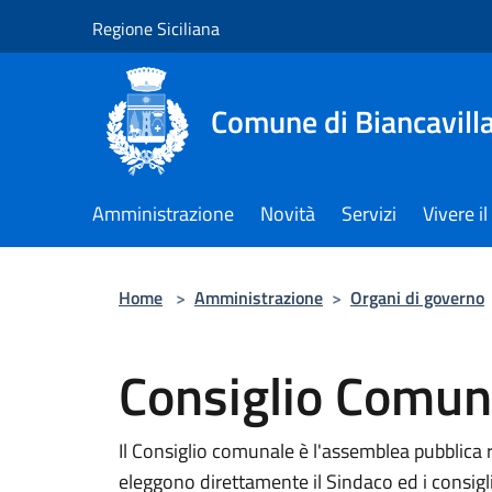
Salta al contenuto principale
Regione Siciliana
Comune di Biancavill
Amministrazione
Novità
Servizi
Vivere 
Home
>
Amministrazione
>
Organi di governo
Consiglio Comun
Il Consiglio comunale è l'assemblea pubblica 
eleggono direttamente il Sindaco ed i consigli