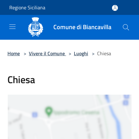
Salta al contenuto principale
Regione Siciliana
Comune di Biancavilla
Home
>
Vivere il Comune
>
Luoghi
>
Chiesa
Chiesa