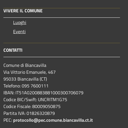
VIVERE IL COMUNE
Luoghi
Eventi
CONTATTI
Comune di Biancavilla
Via Vittorio Emanuele, 467
95033 Biancavilla (CT)
Telefono: 095 7600111
IBAN: IT51A0200883881000300706079
Codice BIC/Swift: UNCRITM1G75
Codice Fiscale: 80009050875
Partita IVA: 01826320879
PEC:
protocollo@pec.comune.biancavilla.ct.it