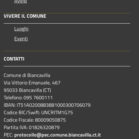
Avvisi
VIVERE IL COMUNE
Luoghi
Eventi
CONTATTI
Comune di Biancavilla
Via Vittorio Emanuele, 467
95033 Biancavilla (CT)
Telefono: 095 7600111
IBAN: IT51A0200883881000300706079
Codice BIC/Swift: UNCRITM1G75
Codice Fiscale: 80009050875
Partita IVA: 01826320879
PEC:
protocollo@pec.comune.biancavilla.ct.it