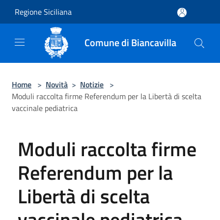
Salta al contenuto principale
Regione Siciliana
Comune di Biancavilla
Home
>
Novità
>
Notizie
>
Moduli raccolta firme Referendum per la Libertà di scelta
vaccinale pediatrica
Moduli raccolta firme
Referendum per la
Libertà di scelta
vaccinale pediatrica