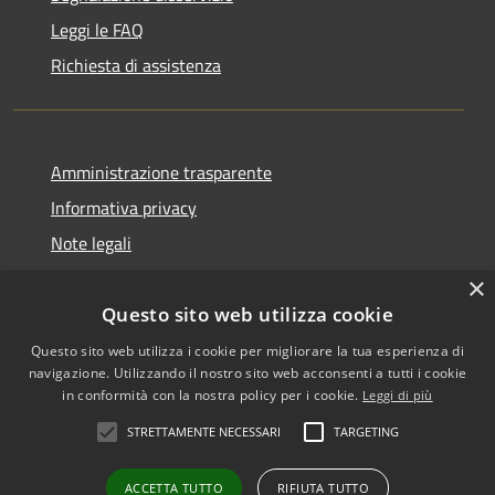
Leggi le FAQ
Richiesta di assistenza
Amministrazione trasparente
Informativa privacy
Note legali
Dichiarazione di accessibilità
×
Questo sito web utilizza cookie
Questo sito web utilizza i cookie per migliorare la tua esperienza di
navigazione. Utilizzando il nostro sito web acconsenti a tutti i cookie
RSS
Copyright © 2026 • Comune di
in conformità con la nostra policy per i cookie.
Leggi di più
Accessibilità
Biancavilla • Powered by
STRETTAMENTE NECESSARI
TARGETING
Privacy
Municipium
Accesso
•
Cookie
redazione
ACCETTA TUTTO
RIFIUTA TUTTO