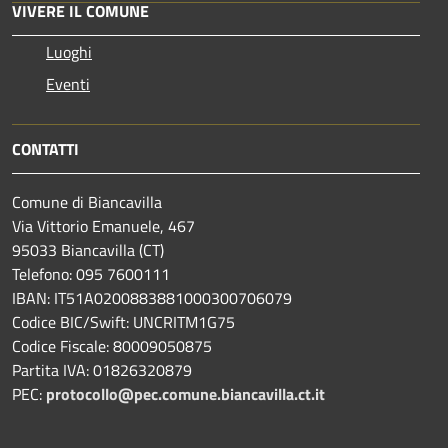
VIVERE IL COMUNE
Luoghi
Eventi
CONTATTI
Comune di Biancavilla
Via Vittorio Emanuele, 467
95033 Biancavilla (CT)
Telefono: 095 7600111
IBAN: IT51A0200883881000300706079
Codice BIC/Swift: UNCRITM1G75
Codice Fiscale: 80009050875
Partita IVA: 01826320879
PEC:
protocollo@pec.comune.biancavilla.ct.it