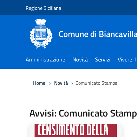
Salta al contenuto principale
Regione Siciliana
Comune di Biancavill
Amministrazione
Novità
Servizi
Vivere 
Home
>
Novità
>
Comunicato Stampa
Avvisi: Comunicato Stam