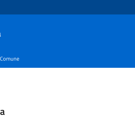
a
il Comune
pa