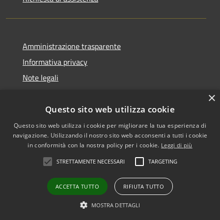
Amministrazione trasparente
Informativa privacy
Note legali
Dichiarazione di accessibilità
×
Questo sito web utilizza cookie
Questo sito web utilizza i cookie per migliorare la tua esperienza di
navigazione. Utilizzando il nostro sito web acconsenti a tutti i cookie
RSS
Copyright © 2026 • Comune di
in conformità con la nostra policy per i cookie.
Leggi di più
Accessibilità
Biancavilla • Powered by
STRETTAMENTE NECESSARI
TARGETING
Privacy
Municipium
Accesso
•
Cookie
redazione
ACCETTA TUTTO
RIFIUTA TUTTO
Mappa del sito
Vecchio sito
MOSTRA DETTAGLI